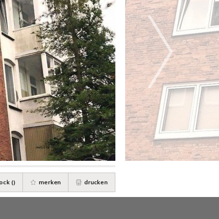
ock (
)
merken
drucken