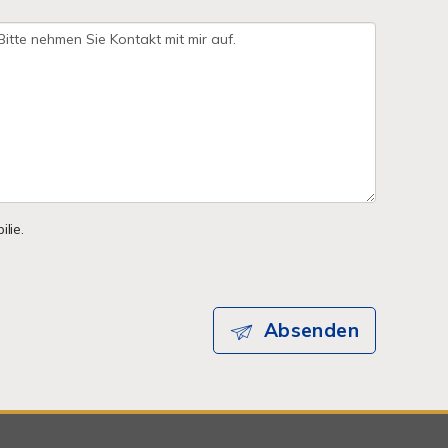
lie.
Absenden