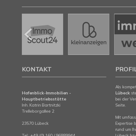
KONTAKT
PROFI
Als kompe
Hafenblick-Immobilien -
Lübeck
st
Hauptbetriebsstätte
bei der Ve
Inh. Katrin Bartnitzki
Seite.
Trelleborgallee 2
Mit umfas
23570 Lübeck
Expertise 
rund um Ih
Tel.:
+49 (0) 160 / 96889944
Lübeck bzw