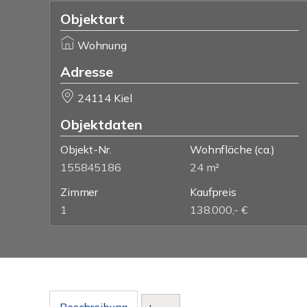
Objektart
Wohnung
Adresse
24114 Kiel
Objektdaten
Objekt-Nr.
Wohnfläche
(ca.)
155845186
24 m²
Zimmer
Kaufpreis
1
138.000,- €