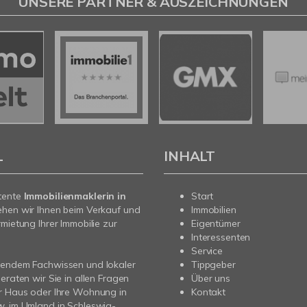
UNSERE PARTNER & AUSZEICHNUNGEN
L
INHALT
tente
Immobilienmaklerin in
Start
ehen wir Ihnen beim Verkauf und
Immobilien
rmietung Ihrer Immobilie zur
Eigentümer
Interessenten
Service
sendem Fachwissen und lokaler
Tippgeber
beraten wir Sie in allen Fragen
Über uns
r Haus oder Ihre Wohnung in
Kontakt
. im Umland in Schleswig-