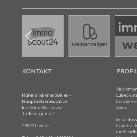
KONTAKT
PROFI
Als kompe
Hafenblick-Immobilien -
Lübeck
st
Hauptbetriebsstätte
bei der Ve
Inh. Katrin Bartnitzki
Seite.
Trelleborgallee 2
Mit umfas
23570 Lübeck
Expertise 
rund um Ih