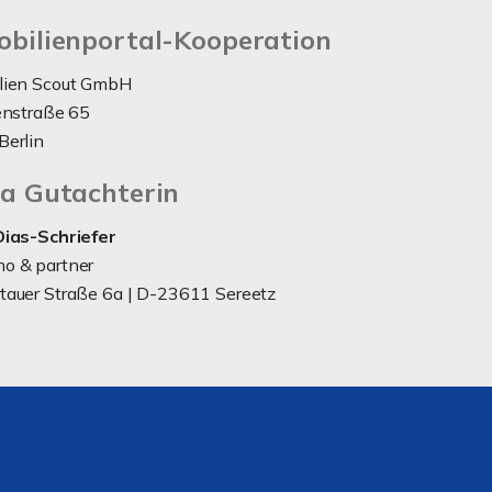
bilienportal-Kooperation
lien Scout GmbH
enstraße 65
Berlin
a Gutachterin
Dias-Schriefer
o & partner
auer Straße 6a | D-
23611 Sereetz