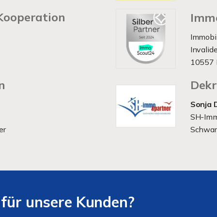
Kooperation
Immo
Immobi
Invalid
10557 
n
Dekr
Sonja 
SH-Imm
er
Schwart
 für unsere Kunden?