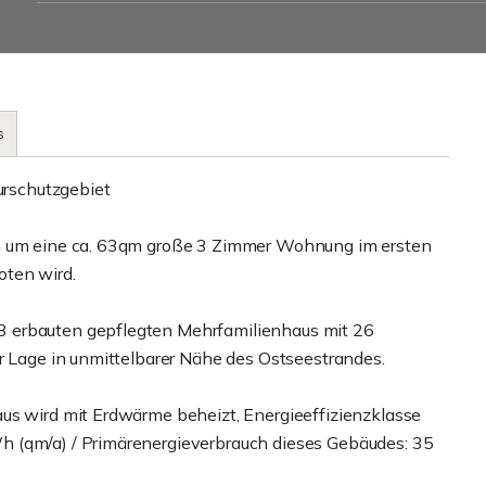
s
turschutzgebiet
ch um eine ca. 63qm große 3 Zimmer Wohnung im ersten
oten wird.
3 erbauten gepflegten Mehrfamilienhaus mit 26
er Lage in unmittelbarer Nähe des Ostseestrandes.
us wird mit Erdwärme beheizt, Energieeffizienzklasse
h (qm/a) / Primärenergieverbrauch dieses Gebäudes: 35