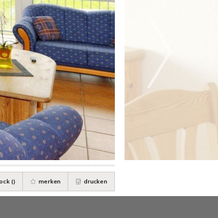
ock (
)
merken
drucken