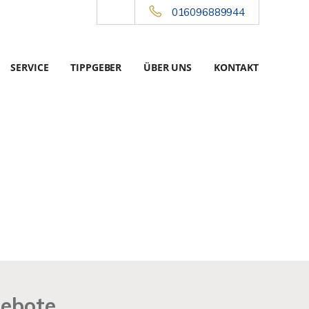
016096889944
SERVICE
TIPPGEBER
ÜBER UNS
KONTAKT
gebote