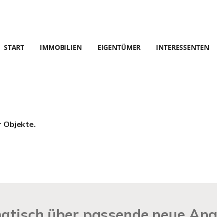
START
IMMOBILIEN
EIGENTÜMER
INTERESSENTEN
r Objekte.
matisch über passende neue An