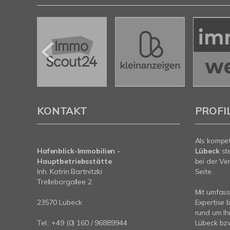
KONTAKT
PROFI
Als kompe
Hafenblick-Immobilien -
Lübeck
st
Hauptbetriebsstätte
bei der Ve
Inh. Katrin Bartnitzki
Seite.
Trelleborgallee 2
Mit umfas
23570 Lübeck
Expertise 
rund um Ih
Tel.:
+49 (0) 160 / 96889944
Lübeck bzw